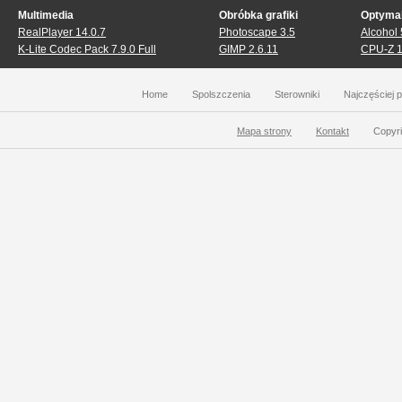
Multimedia
Obróbka grafiki
Optymal
RealPlayer 14.0.7
Photoscape 3.5
Alcohol
K-Lite Codec Pack 7.9.0 Full
GIMP 2.6.11
CPU-Z 1
Home
Spolszczenia
Sterowniki
Najczęściej 
Mapa strony
Kontakt
Copyri