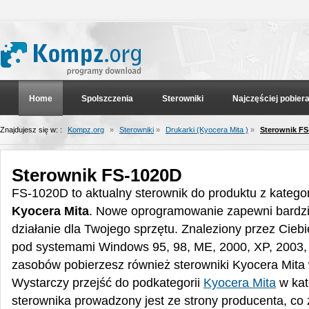
Home
Spolszczenia
Sterowniki
Najczęściej pobier
Znajdujesz się w: :
Kompz.org
»
Sterowniki
»
Drukarki (Kyocera Mita )
»
Sterownik FS
Sterownik FS-1020D
FS-1020D to aktualny sterownik do produktu z kategor
Kyocera Mita
. Nowe oprogramowanie zapewni bardziej
działanie dla Twojego sprzętu. Znaleziony przez Cieb
pod systemami Windows 95, 98, ME, 2000, XP, 2003, 
zasobów pobierzesz również sterowniki Kyocera Mita 
Wystarczy przejść do podkategorii
Kyocera Mita
w kat
sterownika prowadzony jest ze strony producenta, co