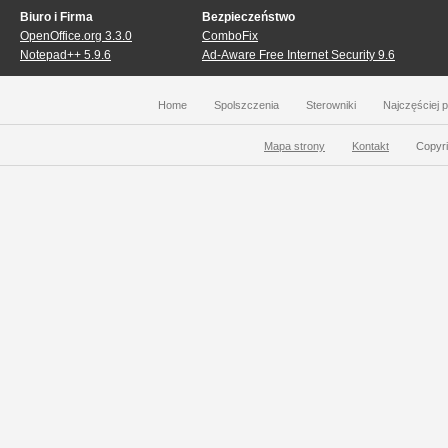
Biuro i Firma
Bezpieczeństwo
OpenOffice.org 3.3.0
ComboFix
Notepad++ 5.9.6
Ad-Aware Free Internet Security 9.6
Home
Spolszczenia
Sterowniki
Najczęściej 
Mapa strony
Kontakt
Copyri