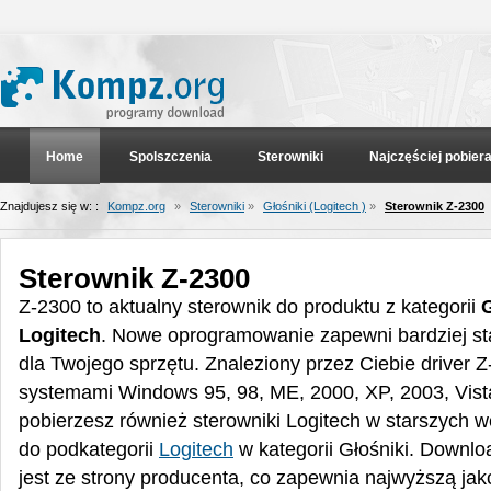
Home
Spolszczenia
Sterowniki
Najczęściej pobier
Znajdujesz się w: :
Kompz.org
»
Sterowniki
»
Głośniki (Logitech )
»
Sterownik Z-2300
Sterownik Z-2300
Z-2300 to aktualny sterownik do produktu z kategorii
G
Logitech
. Nowe oprogramowanie zapewni bardziej stab
dla Twojego sprzętu. Znaleziony przez Ciebie driver Z
systemami Windows 95, 98, ME, 2000, XP, 2003, Vis
pobierzesz również sterowniki Logitech w starszych w
do podkategorii
Logitech
w kategorii Głośniki. Downl
jest ze strony producenta, co zapewnia najwyższą jak