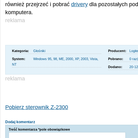
również przejrzeć i pobrać
drivery
dla pozostałych po
komputera.
reklama
Kategoria:
Głośniki
Producent:
Logit
System:
Windows 95, 98, ME, 2000, XP, 2003, Vista,
Pobrano:
0 raz
NT
Dodano:
20-12
reklama
Pobierz sterownik Z-2300
Dodaj komentarz
Treść komentarza *pole obowiązkowe