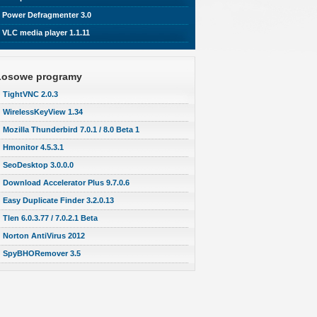
Power Defragmenter 3.0
VLC media player 1.1.11
Losowe programy
TightVNC 2.0.3
WirelessKeyView 1.34
Mozilla Thunderbird 7.0.1 / 8.0 Beta 1
Hmonitor 4.5.3.1
SeoDesktop 3.0.0.0
Download Accelerator Plus 9.7.0.6
Easy Duplicate Finder 3.2.0.13
Tlen 6.0.3.77 / 7.0.2.1 Beta
Norton AntiVirus 2012
SpyBHORemover 3.5