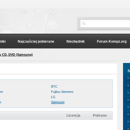
niki
Najczęściej pobierane
Niezbędnik
Forum Kompz.org
y CD, DVD (Samsung)
N
BTC
om
Fujitsu Siemens
LG
i
Samsung
Licencja
Pobrano