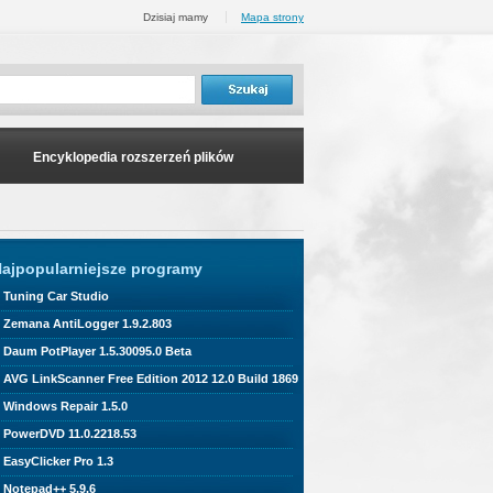
Dzisiaj mamy
Mapa strony
Encyklopedia rozszerzeń plików
ajpopularniejsze programy
Tuning Car Studio
Zemana AntiLogger 1.9.2.803
Daum PotPlayer 1.5.30095.0 Beta
AVG LinkScanner Free Edition 2012 12.0 Build 1869
Windows Repair 1.5.0
PowerDVD 11.0.2218.53
EasyClicker Pro 1.3
Notepad++ 5.9.6