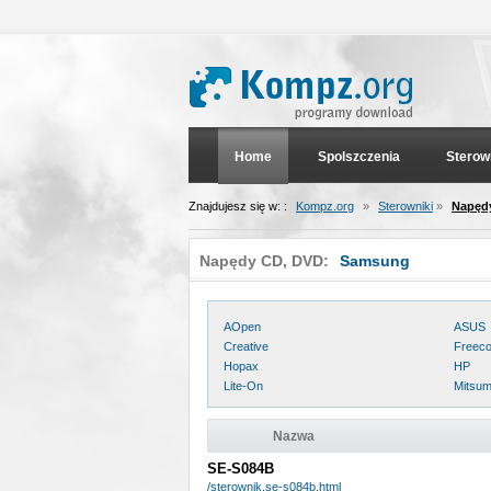
Home
Spolszczenia
Sterow
Znajdujesz się w: :
Kompz.org
»
Sterowniki
»
Napęd
Napędy CD, DVD:
Samsung
AOpen
ASUS
Creative
Freec
Hopax
HP
Lite-On
Mitsum
Nazwa
SE-S084B
/sterownik,se-s084b.html