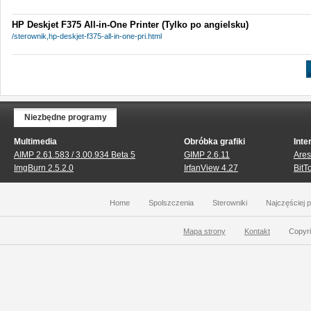
HP Deskjet F375 All-in-One Printer (Tylko po angielsku)
/sterownik,hp-deskjet-f375-all-in-one-pri.html
Niezbędne programy
Multimedia
Obróbka grafiki
Inte
AIMP 2.61.583 / 3.00.934 Beta 5
GIMP 2.6.11
Ares
ImgBurn 2.5.2.0
IrfanView 4.27
BitT
Home
Spolszczenia
Sterowniki
Najczęściej 
Mapa strony
Kontakt
Copyri