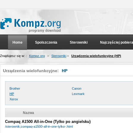
Home
Spolszczenia
Sterowniki
Najczęściej pobier
Znajdujesz się w: :
Kompz.org
»
Sterowniki
»
Urządzenia wielofunkcyjne (HP)
Urządzenia wielofunkcyjne:
HP
Brother
Canon
HP
Lexmark
Xerox
Nazwa
Compaq A1500 All-in-One (Tylko po angielsku)
/sterownik,compaq-a1500-all-in-one-tylko-.html