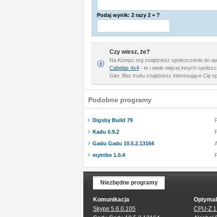
Podaj wynik: 2 razy 2 = ?
Czy wiesz, że?
Na Kompz.org znajdziesz spolszczenia do apl
Cabelas 4x4
- te i wiele więcej innych spolsz
Gier. Bez trudu znajdziesz interesujące Cię s
Podobne programy
Digsby Build 79
Kadu 0.9.2
Gadu Gadu 10.5.2.13164
mytribe 1.0.4
Niezbędne programy
Komunikacja
Optymal
Skype 5.6.0.105
CPU-Z 1