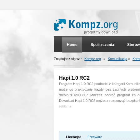
Home
Spolszczenia
Sterow
Znajdujesz się w: :
Kompz.org
»
Komunikacja
»
Komu
Hapi 1.0 RC2
Program Hapi 1.0 RC2 pochodzi z kategorii Komunika
może go praktycznie każdy bez żadnych problemó
98/Me/NT/2000/XP. Możesz pobrać program za da
Download Hapi 1.0 RC2 możesz rozpocząć bezpłatni
reklama
Licencja:
Freeware