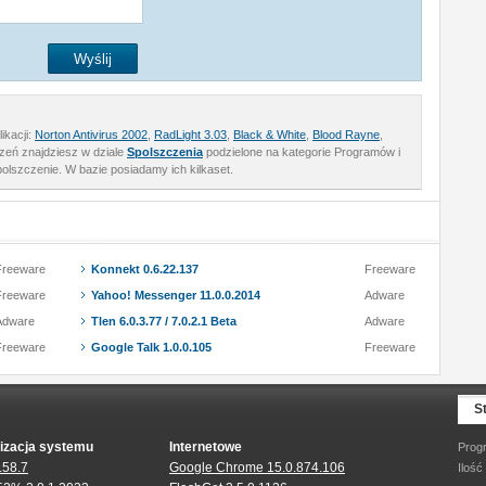
ikacji:
Norton Antivirus 2002
,
RadLight 3.03
,
Black & White
,
Blood Rayne
,
czeń znajdziesz w dziale
Spolszczenia
podzielone na kategorie Programów i
polszczenie. W bazie posiadamy ich kilkaset.
Freeware
Konnekt 0.6.22.137
Freeware
Freeware
Yahoo! Messenger 11.0.0.2014
Adware
Adware
Tlen 6.0.3.77 / 7.0.2.1 Beta
Adware
Freeware
Google Talk 1.0.0.105
Freeware
S
izacja systemu
Internetowe
Prog
.58.7
Google Chrome 15.0.874.106
Ilość