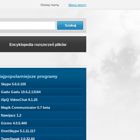
Dzisiaj mamy
Mapa strony
Encyklopedia rozszerzeń plików
ajpopularniejsze programy
Skype 5.6.0.105
Gadu Gadu 10.5.2.13164
iSpQ VideoChat 9.1.25
Magik Communicator 0.7 beta
Nawijacz 1.2
Gizmo 4.0.5.400
OnetSkype 5.1.11.117
TeamSpeak 2.0.32.60