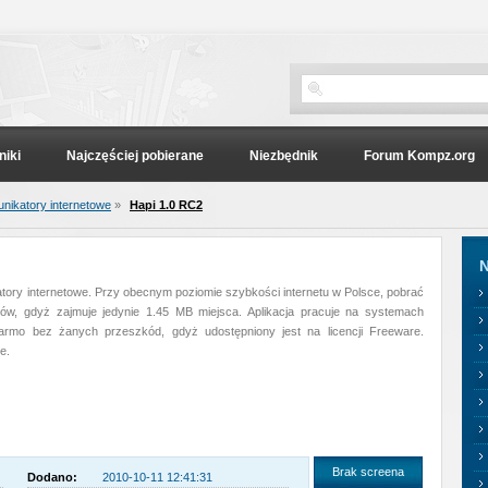
niki
Najczęściej pobierane
Niezbędnik
Forum Kompz.org
nikatory internetowe
»
Hapi 1.0 RC2
N
tory internetowe. Przy obecnym poziomie szybkości internetu w Polsce, pobrać
w, gdyż zajmuje jedynie 1.45 MB miejsca. Aplikacja pracuje na systemach
rmo bez żanych przeszkód, gdyż udostępniony jest na licencji Freeware.
e.
Brak screena
Dodano:
2010-10-11 12:41:31