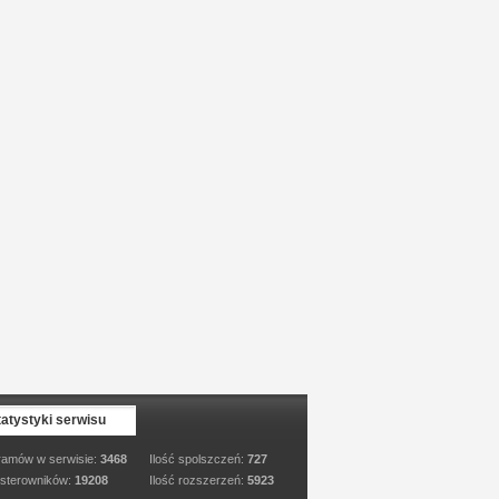
tatystyki serwisu
ramów w serwisie:
3468
Ilość spolszczeń:
727
 sterowników:
19208
Ilość rozszerzeń:
5923