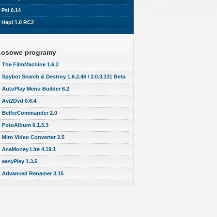
Psi 0.14
Hapi 1.0 RC2
Losowe programy
The FilmMachine 1.6.2
Spybot Search & Destroy 1.6.2.46 / 2.0.3.131 Beta
AutoPlay Menu Builder 6.2
Avi2Dvd 0.6.4
BelferCommander 2.0
FotoAlbum 6.1.5.3
Miro Video Converter 2.5
AceMoney Lite 4.19.1
easyPlay 1.3.5
Advanced Renamer 3.15