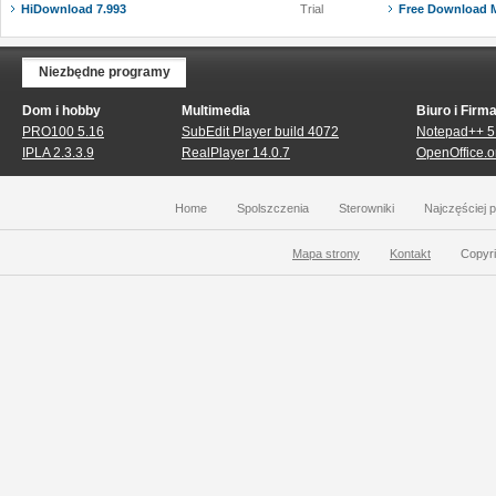
HiDownload 7.993
Trial
Free Download M
Niezbędne programy
Dom i hobby
Multimedia
Biuro i Firm
PRO100 5.16
SubEdit Player build 4072
Notepad++ 5
IPLA 2.3.3.9
RealPlayer 14.0.7
OpenOffice.o
Home
Spolszczenia
Sterowniki
Najczęściej 
Mapa strony
Kontakt
Copyri