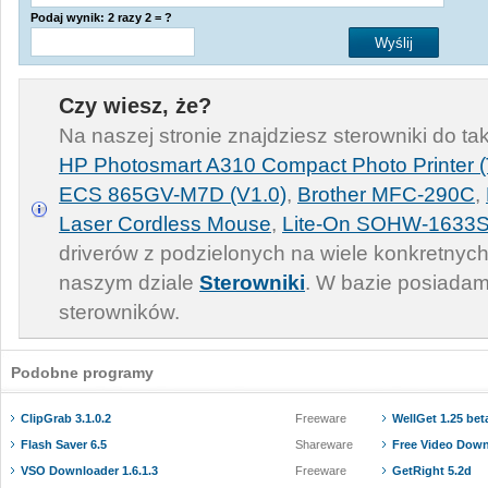
Podaj wynik: 2 razy 2 = ?
Czy wiesz, że?
Na naszej stronie znajdziesz sterowniki do ta
HP Photosmart A310 Compact Photo Printer (
ECS 865GV-M7D (V1.0)
,
Brother MFC-290C
,
Laser Cordless Mouse
,
Lite-On SOHW-1633
driverów z podzielonych na wiele konkretnych
naszym dziale
Sterowniki
. W bazie posiadam
sterowników.
Podobne programy
ClipGrab 3.1.0.2
Freeware
WellGet 1.25 bet
Flash Saver 6.5
Shareware
Free Video Down
VSO Downloader 1.6.1.3
Freeware
GetRight 5.2d