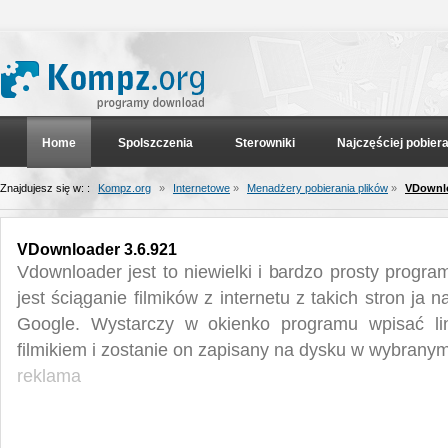
Home
Spolszczenia
Sterowniki
Najczęściej pobier
Znajdujesz się w: :
Kompz.org
»
Internetowe
»
Menadżery pobierania plików
»
VDownlo
VDownloader 3.6.921
Vdownloader jest to niewielki i bardzo prosty progra
jest ściąganie filmików z internetu z takich stron ja
Google. Wystarczy w okienko programu wpisać l
filmikiem i zostanie on zapisany na dysku w wybranym
reklama