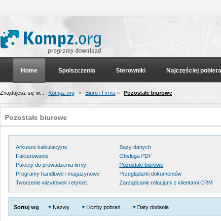
Home
Spolszczenia
Sterowniki
Najczęściej pobier
Znajdujesz się w: :
Kompz.org
»
Biuro i Firma
»
Pozostałe biurowe
Pozostałe biurowe
Arkusze kalkulacyjne
Bazy danych
Fakturowanie
Obsługa PDF
Pakiety do prowadzenia firmy
Pozostałe biurowe
Programy handlowe i magazynowe
Przeglądarki dokumentów
Tworzenie wizytówek i etykiet
Zarządzanie relacjami z klientami CRM
Sortuj wg
Nazwy
Liczby pobrań
Daty dodania