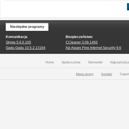
Niezbędne programy
Komunikacja
Bezpieczeństwo
Skype 5.6.0.105
CCleaner 3.09.1493
Gadu Gadu 10.5.2.13164
Ad-Aware Free Internet Security 9.6
Home
Spolszczenia
Sterowniki
Najczęściej 
Mapa strony
Kontakt
Copyri