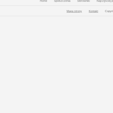
Home
Spolszczenia
Sterowniki
Najczęściej 
Mapa strony
Kontakt
Copyri