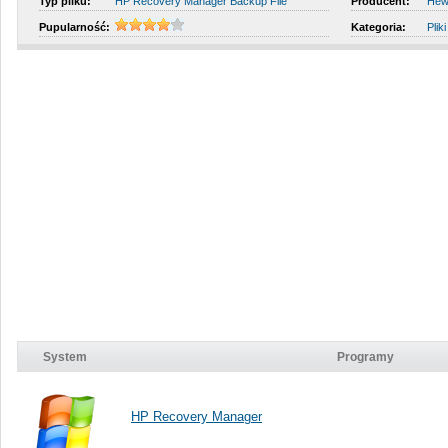
Typ pliku:
HP Recovery Manager Backup File
Producent:
Hew
Pupularność:
Kategoria:
Plik
System
Programy
HP Recovery Manager