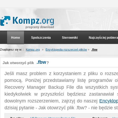
Home
Spolszczenia
Sterowniki
Najczęściej pobier
Znajdujesz się w: :
Kompz.org
»
Encyklopedia rozszerzeń plików
»
.fbw
.fbw
Jak otworzyć plik
?
Jeśli masz problem z korzystaniem z pliku o rozsz
pomocą. Poniżej przedstawiamy listę programów o
Recovery Manager Backup File dla wszystkich sys
kiedykolwiek w przyszłości będziesz zastanawiał
dowolnym rozszerzeniem, zajrzyj do naszej
Encyklop
dzisiaj pytanie - Jak otowrzyć plik .fbw? - nie będzie 