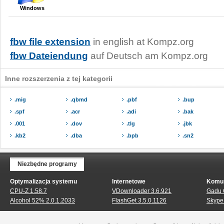
Windows
fbw file extension
in english at Kompz.org
fbw Dateiendung
auf Deutsch am Kompz.org
Inne rozszerzenia z tej kategorii
.mig
.qbmd
.pbf
.bup
.spf
.acr
.adi
.bak
.001
.dov
.tlg
.jbk
.kb2
.dba
.bpb
.sn2
Niezbędne programy
Optymalizacja systemu
Internetowe
Komun
CPU-Z 1.58.7
VDownloader 3.6.921
Gadu 
Alcohol 52% 2.0.1.2033
FlashGet 3.5.0.1126
Skype