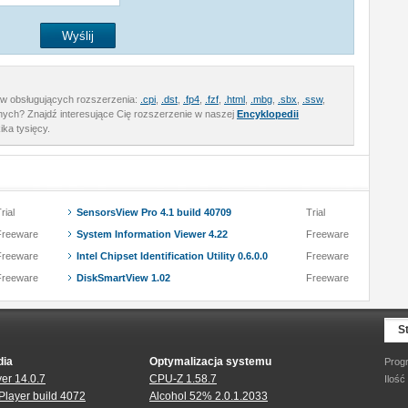
ów obsługujących rozszerzenia:
.cpi
,
.dst
,
.fp4
,
.fzf
,
.html
,
.mbg
,
.sbx
,
.ssw
,
ych? Znajdź interesujące Cię rozszerzenie w naszej
Encyklopedii
ika tysięcy.
rial
SensorsView Pro 4.1 build 40709
Trial
Freeware
System Information Viewer 4.22
Freeware
Freeware
Intel Chipset Identification Utility 0.6.0.0
Freeware
Freeware
DiskSmartView 1.02
Freeware
S
dia
Optymalizacja systemu
Prog
er 14.0.7
CPU-Z 1.58.7
Ilość
Player build 4072
Alcohol 52% 2.0.1.2033