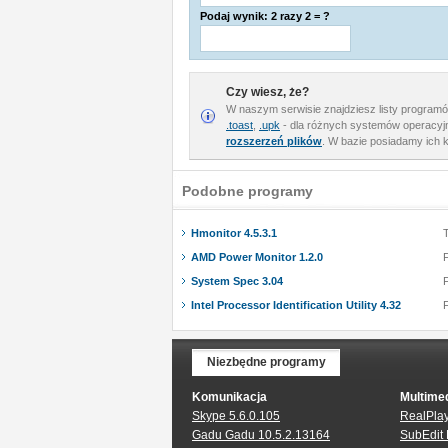
Podaj wynik: 2 razy 2 = ?
Czy wiesz, że?
W naszym serwisie znajdziesz listy program
.toast
,
.upk
- dla różnych systemów operacyjn
rozszerzeń plików
. W bazie posiadamy ich k
Podobne programy
Hmonitor 4.5.3.1
T
AMD Power Monitor 1.2.0
System Spec 3.04
Intel Processor Identification Utility 4.32
Niezbędne programy
Komunikacja
Multime
Skype 5.6.0.105
RealPlay
Gadu Gadu 10.5.2.13164
SubEdit 