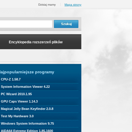
Dzisiaj mamy
Mapa strony
Encyklopedia rozszerzeń plików
ajpopularniejsze programy
CPU-Z 1.58.7
System Information Viewer 4.22
PC Wizard 2010.1.95
GPU Caps Viewer 1.14.3
Magical Jelly Bean Keyfinder 2.0.8
Test My Hardware 3.0
Windows System Information 9.75
AIDA64 Extreme Edition 1.85.1600