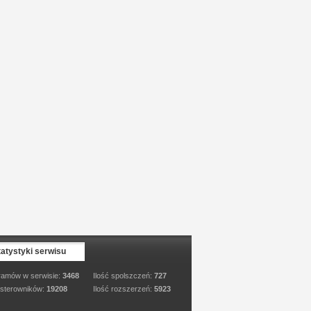
tatystyki serwisu
ramów w serwisie:
3468
Ilość spolszczeń:
727
 sterowników:
19208
Ilość rozszerzeń:
5923