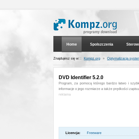
Home
Spolszczenia
Sterow
Znajdujesz się w: :
Kompz.org
»
Optymalizacja syst
DVD Identifier 5.2.0
Program, za pomocą którego bardzo łatwo i szybko 
informacje o jego rozmiarze a także prędkości zapisu
reklama
Licencja:
Freeware