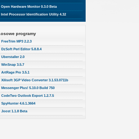
Open Hardware Monitor 0.3.0 Beta
Intel Processor Identification Utility 4.32
Losowe programy
FreeTrim MP3 2.2.3
DzSoft Perl Editor 5.8.8.4
Uberstaller 2.0
WinSnap 3.5.7
ArtRage Pro 3.5.1
Xilisoft 3GP Video Converter 3.1.53.0711b
Messenger Plus! 5.10.0 Build 750
CodeTwo Outlook Export 1.2.7.5
SpyHunter 4.6.1.3664
Joost 1.1.8 Beta