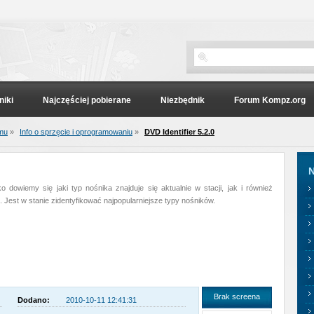
niki
Najczęściej pobierane
Niezbędnik
Forum Kompz.org
emu
»
Info o sprzęcie i oprogramowaniu
»
DVD Identifier 5.2.0
N
dowiemy się jaki typ nośnika znajduje się aktualnie w stacji, jak i również
. Jest w stanie zidentyfikować najpopularniejsze typy nośników.
Brak screena
Dodano:
2010-10-11 12:41:31