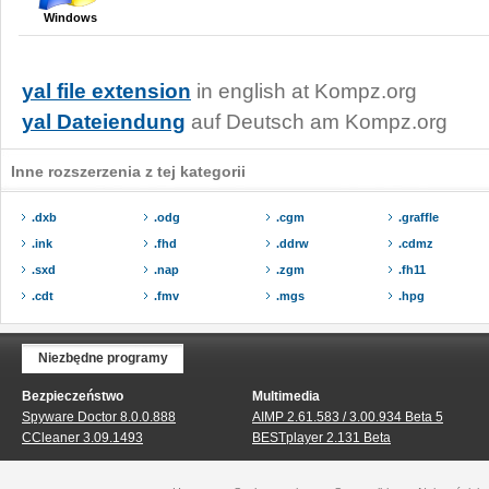
Windows
yal file extension
in english at Kompz.org
yal Dateiendung
auf Deutsch am Kompz.org
Inne rozszerzenia z tej kategorii
.dxb
.odg
.cgm
.graffle
.ink
.fhd
.ddrw
.cdmz
.sxd
.nap
.zgm
.fh11
.cdt
.fmv
.mgs
.hpg
Niezbędne programy
Bezpieczeństwo
Multimedia
Spyware Doctor 8.0.0.888
AIMP 2.61.583 / 3.00.934 Beta 5
CCleaner 3.09.1493
BESTplayer 2.131 Beta