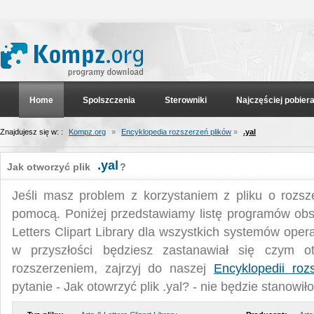
Home
Spolszczenia
Sterowniki
Najczęściej pobier
Znajdujesz się w: :
Kompz.org
»
Encyklopedia rozszerzeń plików
»
.yal
.yal
Jak otworzyć plik
?
Jeśli masz problem z korzystaniem z pliku o rozsz
pomocą. Poniżej przedstawiamy listę programów obsł
Letters Clipart Library dla wszystkich systemów opera
w przyszłości będziesz zastanawiał się czym o
rozszerzeniem, zajrzyj do naszej
Encyklopedii roz
pytanie - Jak otowrzyć plik .yal? - nie będzie stanowił