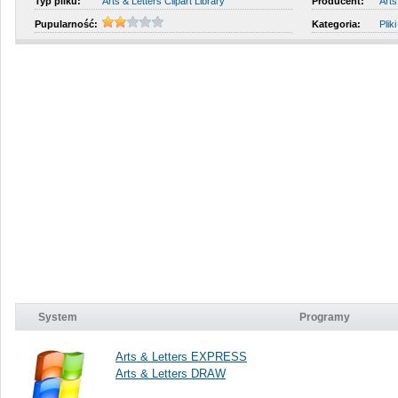
Typ pliku:
Arts & Letters Clipart Library
Producent:
Arts
Pupularność:
Kategoria:
Pli
System
Programy
Arts & Letters EXPRESS
Arts & Letters DRAW