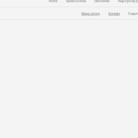
Home
Spolszczenia
Sterowniki
Najczęściej 
Mapa strony
Kontakt
Copyri