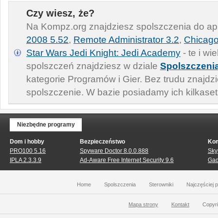
Czy wiesz, że?
Na Kompz.org znajdziesz spolszczenia do apl
2008 5.52
,
Remote Administrator 3.2
,
Chicag
Star Wars Jedi Knight: Jedi Academy
- te i wi
spolszczeń znajdziesz w dziale
Spolszczeni
kategorie Programów i Gier. Bez trudu znajdzi
spolszczenie. W bazie posiadamy ich kilkaset
Niezbędne programy
Dom i hobby
Bezpieczeństwo
Kom
PRO100 5.16
Spyware Doctor 8.0.0.888
Sky
IPLA 2.3.3.9
Ad-Aware Free Internet Security 9.6
Gad
Home
Spolszczenia
Sterowniki
Najczęściej 
Mapa strony
Kontakt
Copyri