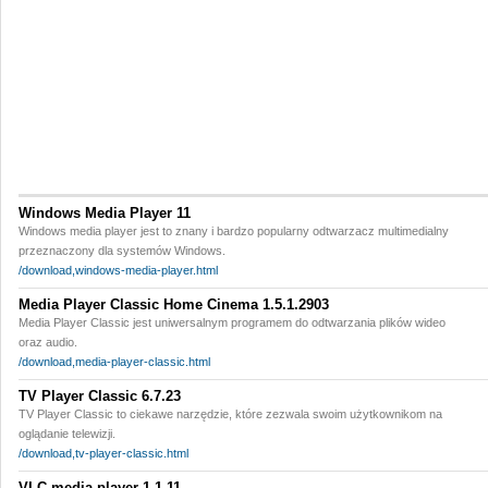
Windows Media Player 11
Windows media player jest to znany i bardzo popularny odtwarzacz multimedialny
przeznaczony dla systemów Windows.
/download,windows-media-player.html
Media Player Classic Home Cinema 1.5.1.2903
Media Player Classic jest uniwersalnym programem do odtwarzania plików wideo
oraz audio.
/download,media-player-classic.html
TV Player Classic 6.7.23
TV Player Classic to ciekawe narzędzie, które zezwala swoim użytkownikom na
oglądanie telewizji.
/download,tv-player-classic.html
VLC media player 1.1.11