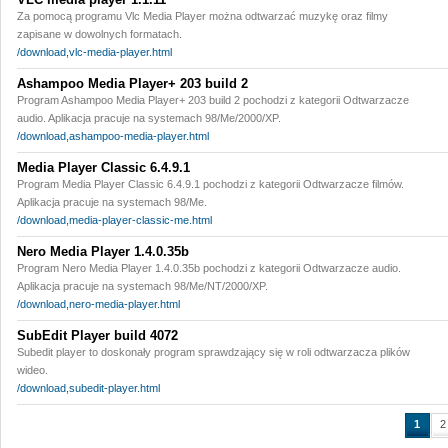
Za pomocą programu Vlc Media Player można odtwarzać muzykę oraz filmy
zapisane w dowolnych formatach.
/download,vlc-media-player.html
Ashampoo Media Player+ 203 build 2
Program Ashampoo Media Player+ 203 build 2 pochodzi z kategorii Odtwarzacze
audio. Aplikacja pracuje na systemach 98/Me/2000/XP.
/download,ashampoo-media-player.html
Media Player Classic 6.4.9.1
Program Media Player Classic 6.4.9.1 pochodzi z kategorii Odtwarzacze filmów.
Aplikacja pracuje na systemach 98/Me.
/download,media-player-classic-me.html
Nero Media Player 1.4.0.35b
Program Nero Media Player 1.4.0.35b pochodzi z kategorii Odtwarzacze audio.
Aplikacja pracuje na systemach 98/Me/NT/2000/XP.
/download,nero-media-player.html
SubEdit Player build 4072
Subedit player to doskonały program sprawdzający się w roli odtwarzacza plików
wideo.
/download,subedit-player.html
1
2