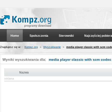
Home
Spolszczenia
Sterowniki
Najczęściej pobier
Znajdujesz się w: :
Kompz.org
»
Wyszukiwanie
»
media player classic with scm cod
Wyniki wyszukiwania dla:
media player classic with scm codec
Nazwa
reklama