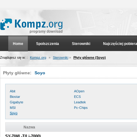
Home
Spolszczenia
Sterowniki
Najczęściej pobier
Znajdujesz się w: :
Kompz.org
»
Sterowniki
»
Płyty główne (Soyo)
Płyty główne:
Soyo
Abit
AOpen
Biostar
ECS
Gigabyte
Leadtek
MSI
Pc-Chips
Soyo
Nazwa
SY-7IWL-T(Li-7000)