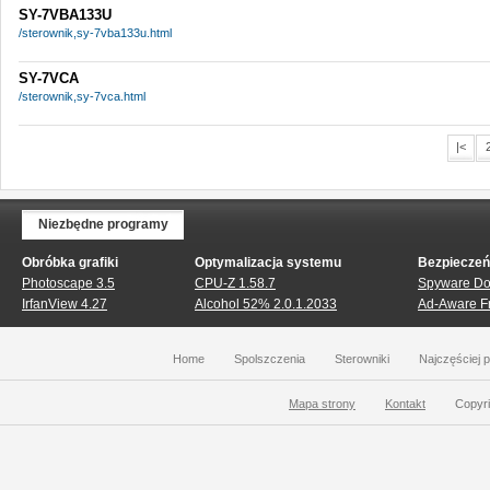
SY-7VBA133U
/sterownik,sy-7vba133u.html
SY-7VCA
/sterownik,sy-7vca.html
|<
Niezbędne programy
Obróbka grafiki
Optymalizacja systemu
Bezpiecze
Photoscape 3.5
CPU-Z 1.58.7
Spyware Doc
IrfanView 4.27
Alcohol 52% 2.0.1.2033
Ad-Aware Fr
Home
Spolszczenia
Sterowniki
Najczęściej 
Mapa strony
Kontakt
Copyri