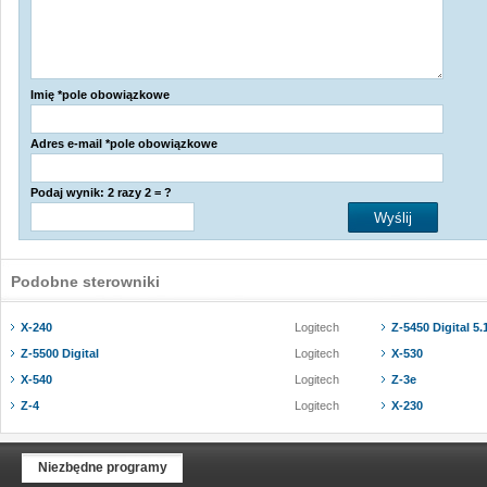
Imię *pole obowiązkowe
Adres e-mail *pole obowiązkowe
Podaj wynik: 2 razy 2 = ?
Podobne sterowniki
X-240
Logitech
Z-5450 Digital 5
Z-5500 Digital
Logitech
X-530
X-540
Logitech
Z-3e
Z-4
Logitech
X-230
Niezbędne programy