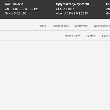
Komunikacja
Optymalizacja systemu
In
Gadu Gadu 10.5.2.13164
CPU-Z 1.58.7
Ar
Skype 5.6.0.105
Alcohol 52% 2.0.1.2033
Go
Home
Spolszczenia
Sterowniki
Najczęściej 
Mapa strony
Kontakt
Copyri