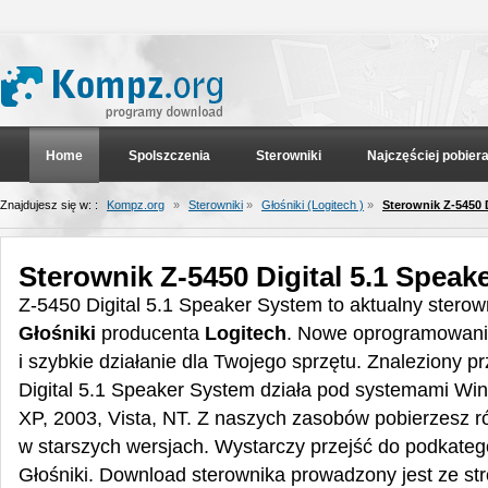
Home
Spolszczenia
Sterowniki
Najczęściej pobier
Znajdujesz się w: :
Kompz.org
»
Sterowniki
»
Głośniki (Logitech )
»
Sterownik Z-5450 
Sterownik Z-5450 Digital 5.1 Speak
Z-5450 Digital 5.1 Speaker System to aktualny sterown
Głośniki
producenta
Logitech
. Nowe oprogramowanie
i szybkie działanie dla Twojego sprzętu. Znaleziony p
Digital 5.1 Speaker System działa pod systemami Wi
XP, 2003, Vista, NT. Z naszych zasobów pobierzesz r
w starszych wersjach. Wystarczy przejść do podkateg
Głośniki. Download sterownika prowadzony jest ze st